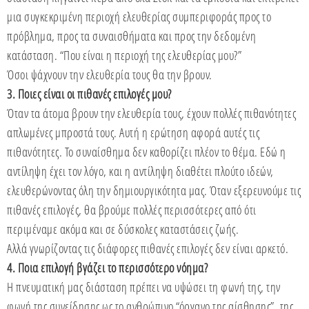
μια συγκεκριμένη περιοχή ελευθερίας συμπεριφοράς προς το
πρόβλημα, προς τα συναισθήματα και προς την δεδομένη
κατάσταση. “Που είναι η περιοχή της ελευθερίας μου?”
Όσοι ψάχνουν την ελευθερία τους θα την βρουν.
3. Ποιες είναι οι πιθανές επιλογές μου?
Όταν τα άτομα βρουν την ελευθερία τους, έχουν πολλές πιθανότητες
απλωμένες μπροστά τους. Αυτή η ερώτηση αφορά αυτές τις
πιθανότητες. Το συναίσθημα δεν καθορίζει πλέον το θέμα. Εδώ η
αντίληψη έχει τον λόγο, και η αντίληψη διαθέτει πλούτο ιδεών,
ελευθερώνοντας όλη την δημιουργικότητα μας. Όταν εξερευνούμε τις
πιθανές επιλογές, θα βρούμε πολλές περισσότερες από ότι
περιμέναμε ακόμα και σε δύσκολες καταστάσεις ζωής.
Αλλά γνωρίζοντας τις διάφορες πιθανές επιλογές δεν είναι αρκετό.
4. Ποια επιλογή βγάζει το περισσότερο νόημα?
Η πνευματική μας διάσταση πρέπει να υψώσει τη φωνή της, την
φωνή της συνείδησης ως το ανθρώπινο “όργανο της αίσθησης”, της