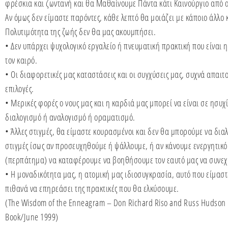
φρέσκια και ζωντανή και θα Μαθαίνουμε Πάντα κάτι Καινούργιο από α
Αν όμως δεν είμαστε παρόντες, κάθε λεπτό θα μοιάζει με κάποιο άλλο 
Πολυτιμότητα της ζωής δεν θα μας ακουμπήσει.
• Δεν υπάρχει ψυχολογικό εργαλείο ή πνευματική πρακτική που είναι η
τον καιρό.
• Οι διαφορετικές μας καταστάσεις και οι συγχύσεις μας, συχνά απαιτ
επιλογές.
• Μερικές φορές ο νους μας και η καρδιά μας μπορεί να είναι σε ησυχ
διαλογισμό ή αναλογισμό ή οραματισμό.
• Άλλες στιγμές, θα είμαστε κουρασμένοι και δεν θα μπορούμε να διαλ
στιγμές ίσως αν προσευχηθούμε ή ψάλλουμε, ή αν κάνουμε ενεργητικό
(περπάτημα) να καταφέρουμε να βοηθήσουμε τον εαυτό μας να συνεχί
• Η μοναδικότητα μας, η ατομική μας ιδιοσυγκρασία, αυτό που είμαστ
πιθανά να επηρεάσει της πρακτικές που θα ελκύσουμε.
(The Wisdom of the Enneagram – Don Richard Riso and Russ Hudson
Book/June 1999)