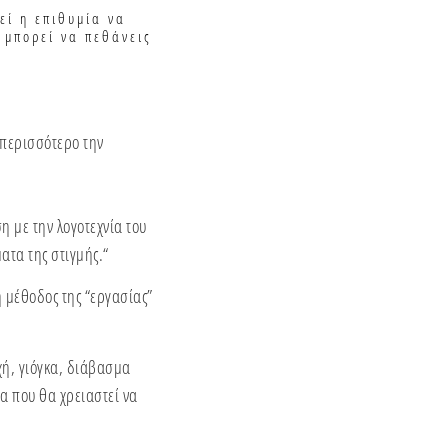
εί η επιθυμία να
ι μπορεί να πεθάνεις
 περισσότερο την
η με την λογοτεχνία του
ατα της στιγμής.“
 μέθοδος της “εργασίας”
χή, γιόγκα, διάβασμα
α που θα χρειαστεί να