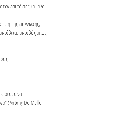
 τον εαυτό σας και όλα
ρέπτη της επίγνωσης,
 ακρίβεια, ακριβώς όπως
.
 σας.
το άτομο να
όνο” (Antony De Mello ,